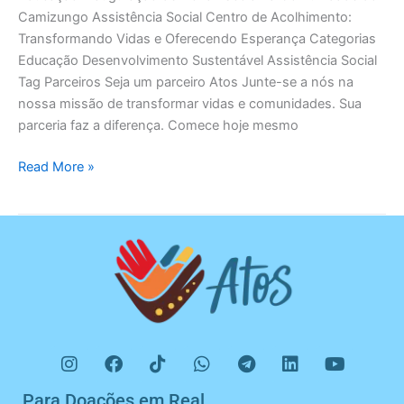
Camizungo Assistência Social Centro de Acolhimento:
Transformando Vidas e Oferecendo Esperança Categorias
Educação Desenvolvimento Sustentável Assistência Social
Tag Parceiros Seja um parceiro Atos Junte-se a nós na
nossa missão de transformar vidas e comunidades. Sua
parceria faz a diferença. Comece hoje mesmo
Read More »
I
F
T
W
T
L
Y
n
a
i
h
e
i
o
s
c
k
a
l
n
u
Para Doações em Real