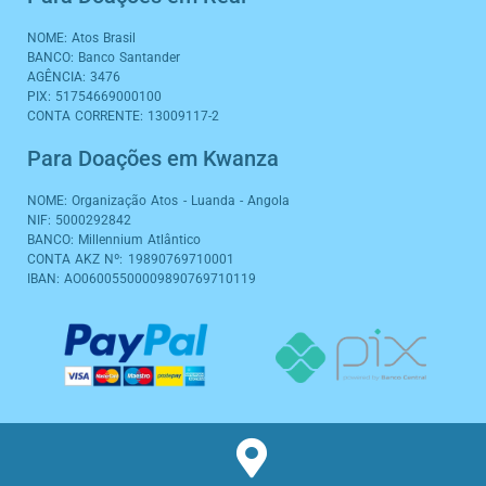
t
e
t
t
e
k
t
a
b
o
s
g
e
u
NOME: Atos Brasil
g
o
k
a
r
d
b
BANCO: Banco Santander
r
o
p
a
i
e
AGÊNCIA: 3476
a
k
p
m
n
PIX: 51754669000100
m
CONTA CORRENTE: 13009117-2
Para Doações em Kwanza
NOME: Organização Atos - Luanda - Angola
NIF: 5000292842
BANCO: Millennium Atlântico
CONTA AKZ Nº: 19890769710001
IBAN: AO06005500009890769710119