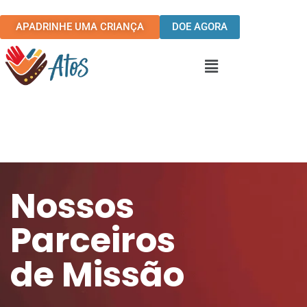
Ir
para
APADRINHE UMA CRIANÇA
DOE AGORA
o
conteúdo
Menu
Nossos
Parceiros
de Missão