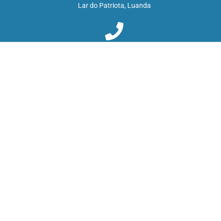
Lar do Patriota, Luanda
+244 934 256 012
+55 19 99689 0528
info@organizacaoatos.org
Institucional
Quem Somos
Seja Voluntario