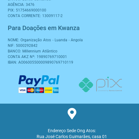
r
o
p
a
i
e
AGÊNCIA: 3476
a
k
p
m
n
PIX: 51754669000100
m
CONTA CORRENTE: 13009117-2
Para Doações em Kwanza
NOME: Organização Atos - Luanda - Angola
NIF: 5000292842
BANCO: Millennium Atlântico
CONTA AKZ Nº: 19890769710001
IBAN: AO06005500009890769710119
Endereço Sede Ong Atos:
Rua José Carlos Guimarães, casa 01