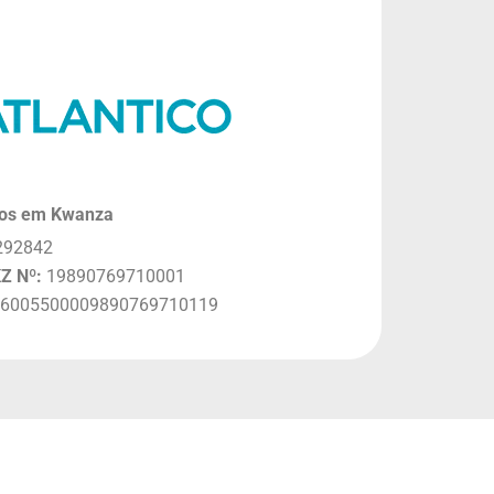
os em Kwanza
292842
Z Nº:
19890769710001
6005500009890769710119