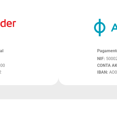
al
Pagament
NIF:
5000
100
CONTA AK
2
IBAN:
AO0