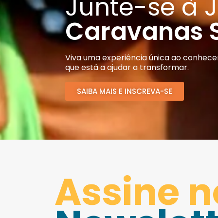
Junte-se à 
Caravanas S
Viva uma experiência única ao conhecer
que está a ajudar a transformar.
SAIBA MAIS E INSCREVA-SE
Assine 