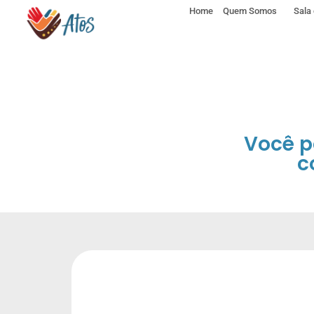
Ir
Home
Quem Somos
Sala
para
o
conteúdo
Você p
c