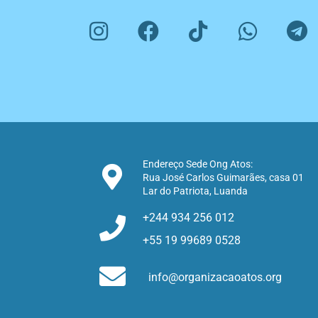
I
F
T
W
T
n
a
i
h
e
s
c
k
a
l
t
e
t
t
e
a
b
o
s
g
g
o
k
a
r
r
o
p
a
a
k
p
m
Endereço Sede Ong Atos:
Rua José Carlos Guimarães, casa 01
m
Lar do Patriota, Luanda
+244 934 256 012
+55 19 99689 0528
info@organizacaoatos.org