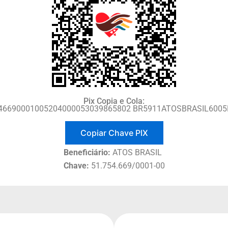
Pix Copia e Cola:
546690001005204000053039865802 BR5911ATOSBRASIL600
Copiar Chave PIX
Beneficiário:
ATOS BRASIL
Chave:
51.754.669/0001-00