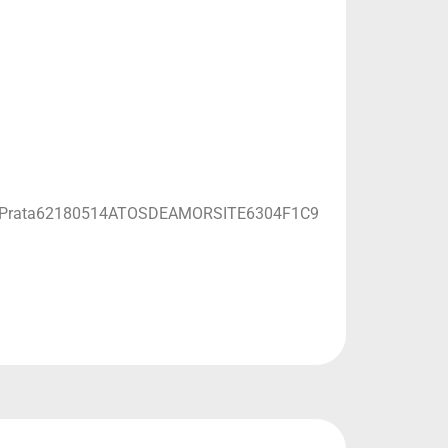
5Prata62180514ATOSDEAMORSITE6304F1C9